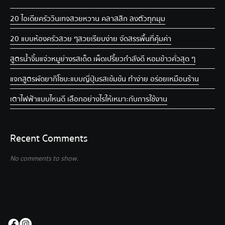
20 ไอเดียครัววินเทจ สวยหวาน คลาสสิก ลงตัวทุกมุม
20 แบบห้องครัวสวย ๆ สวยเรียบง่าย จัดสรรพื้นที่คุ้มค่า
สูตรน้ำจิ้มแจ่วหมูย่าง รสเด็ด เผ็ดเปรี้ยวกำลังดี หอมข้าวคั่วสุด ๆ
แจกสูตรผัดยากิโซบะแบบญี่ปุ่น รสเข้มข้น ทำง่าย อร่อยเหมือนร้าน
เตาไฟฟ้าแบบไหนดี เลือกอย่างไรให้เหมาะกับการใช้งาน
Recent Comments
No comments to show.