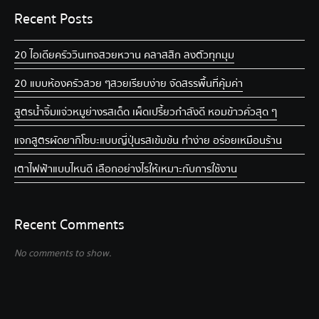
Recent Posts
20 ไอเดียครัววินเทจ สวยหวาน คลาสสิก ลงตัวทุกมุม
20 แบบห้องครัวสวย ๆ สวยเรียบง่าย จัดสรรพื้นที่คุ้มค่า
สูตรน้ำจิ้มแจ่วหมูย่าง รสเด็ด เผ็ดเปรี้ยวกำลังดี หอมข้าวคั่วสุด ๆ
แจกสูตรผัดยากิโซบะแบบญี่ปุ่น รสเข้มข้น ทำง่าย อร่อยเหมือนร้าน
เตาไฟฟ้าแบบไหนดี เลือกอย่างไรให้เหมาะกับการใช้งาน
Recent Comments
No comments to show.