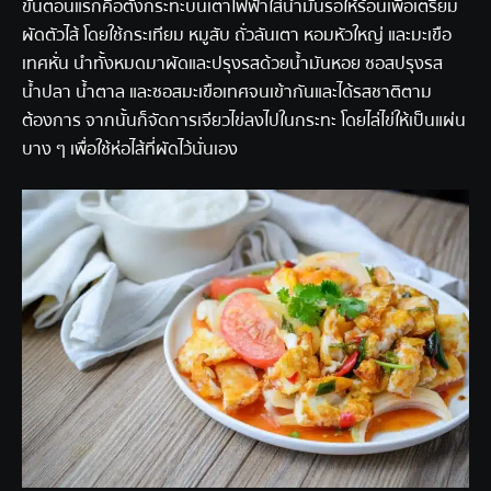
ขั้นตอนแรกคือตั้งกระทะบนเตาไฟฟ้าใส่น้ำมันรอให้ร้อนเพื่อเตรียม
ผัดตัวไส้ โดยใช้กระเทียม หมูสับ ถั่วลันเตา หอมหัวใหญ่ และมะเขือ
เทศหั่น นำทั้งหมดมาผัดและปรุงรสด้วยน้ำมันหอย ซอสปรุงรส
น้ำปลา น้ำตาล และซอสมะเขือเทศจนเข้ากันและได้รสชาติตาม
ต้องการ จากนั้นก็จัดการเจียวไข่ลงไปในกระทะ โดยไล่ไข่ให้เป็นแผ่น
บาง ๆ เพื่อใช้ห่อไส้ที่ผัดไว้นั่นเอง