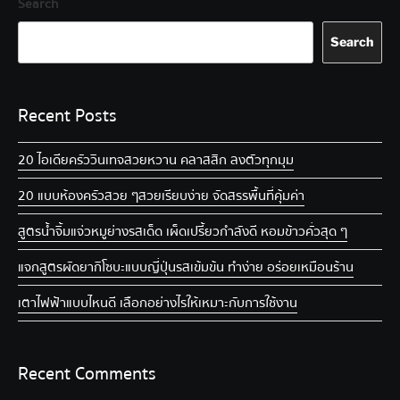
Search
Search
Recent Posts
20 ไอเดียครัววินเทจ สวยหวาน คลาสสิก ลงตัวทุกมุม
20 แบบห้องครัวสวย ๆ สวยเรียบง่าย จัดสรรพื้นที่คุ้มค่า
สูตรน้ำจิ้มแจ่วหมูย่าง รสเด็ด เผ็ดเปรี้ยวกำลังดี หอมข้าวคั่วสุด ๆ
แจกสูตรผัดยากิโซบะแบบญี่ปุ่น รสเข้มข้น ทำง่าย อร่อยเหมือนร้าน
เตาไฟฟ้าแบบไหนดี เลือกอย่างไรให้เหมาะกับการใช้งาน
Recent Comments