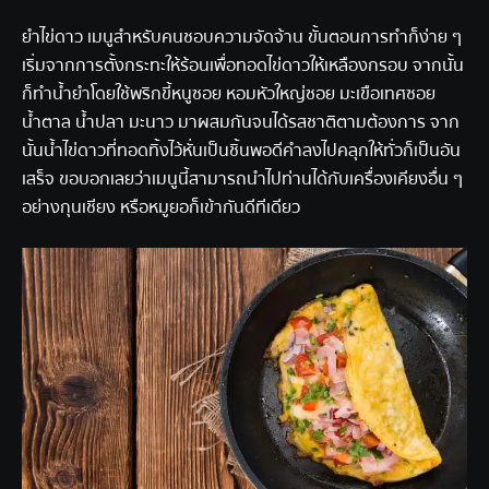
ยำไข่ดาว เมนูสำหรับคนชอบความจัดจ้าน ขั้นตอนการทำก็ง่าย ๆ
เริ่มจากการตั้งกระทะให้ร้อนเพื่อทอดไข่ดาวให้เหลืองกรอบ จากนั้น
ก็ทำน้ำยำโดยใช้พริกขี้หนูซอย หอมหัวใหญ่ซอย มะเขือเทศซอย
น้ำตาล น้ำปลา มะนาว มาผสมกันจนได้รสชาติตามต้องการ จาก
นั้นน้ำไข่ดาวที่ทอดทิ้งไว้หั่นเป็นชิ้นพอดีคำลงไปคลุกให้ทั่วก็เป็นอัน
เสร็จ ขอบอกเลยว่าเมนูนี้สามารถนำไปท่านได้กับเครื่องเคียงอื่น ๆ
อย่างกุนเชียง หรือหมูยอก็เข้ากันดีทีเดียว