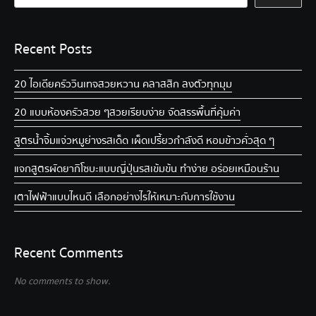
Recent Posts
20 ไอเดียครัววินเทจ สวยหวาน คลาสสิก ลงตัวทุกมุม
20 แบบห้องครัวสวย ๆ สวยเรียบง่าย จัดสรรพื้นที่คุ้มค่า
สูตรน้ำจิ้มแจ่วหมูย่าง รสเด็ด เผ็ดเปรี้ยวกำลังดี หอมข้าวคั่วสุด ๆ
แจกสูตรผัดยากิโซบะแบบญี่ปุ่น รสเข้มข้น ทำง่าย อร่อยเหมือนร้าน
เตาไฟฟ้าแบบไหนดี เลือกอย่างไรให้เหมาะกับการใช้งาน
Recent Comments
No comments to show.