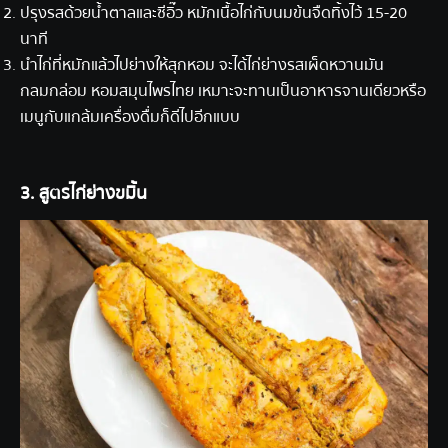
ปรุงรสด้วยน้ำตาลและซีอิ๊ว หมักเนื้อไก่กับนมข้นจืดทิ้งไว้ 15-20
นาที
นำไก่ที่หมักแล้วไปย่างให้สุกหอม จะได้ไก่ย่างรสเผ็ดหวานมัน
กลมกล่อม หอมสมุนไพรไทย เหมาะจะทานเป็นอาหารจานเดียวหรือ
เมนูกับแกล้มเครื่องดื่มก็ดีไปอีกแบบ
3. สูตรไก่ย่างขมิ้น