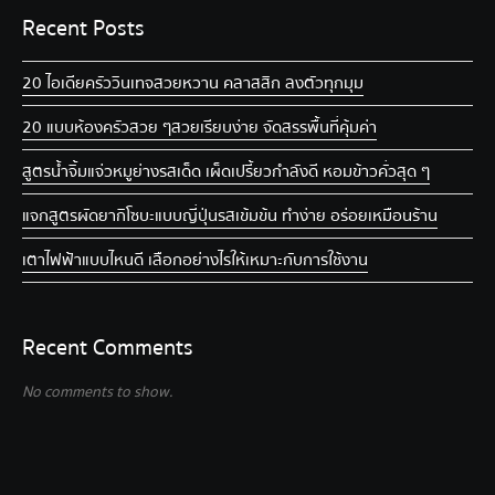
Recent Posts
20 ไอเดียครัววินเทจ สวยหวาน คลาสสิก ลงตัวทุกมุม
20 แบบห้องครัวสวย ๆ สวยเรียบง่าย จัดสรรพื้นที่คุ้มค่า
สูตรน้ำจิ้มแจ่วหมูย่าง รสเด็ด เผ็ดเปรี้ยวกำลังดี หอมข้าวคั่วสุด ๆ
แจกสูตรผัดยากิโซบะแบบญี่ปุ่น รสเข้มข้น ทำง่าย อร่อยเหมือนร้าน
เตาไฟฟ้าแบบไหนดี เลือกอย่างไรให้เหมาะกับการใช้งาน
Recent Comments
No comments to show.