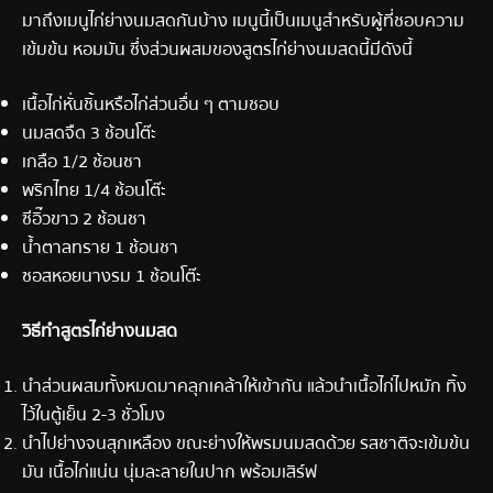
มาถึงเมนูไก่ย่างนมสดกันบ้าง เมนูนี้เป็นเมนูสำหรับผู้ที่ชอบความ
เข้มข้น หอมมัน ซึ่งส่วนผสมของสูตรไก่ย่างนมสดนี้มีดังนี้
เนื้อไก่หั่นชิ้นหรือไก่ส่วนอื่น ๆ ตามชอบ
นมสดจืด 3 ช้อนโต๊ะ
เกลือ 1/2 ช้อนชา
พริกไทย 1/4 ช้อนโต๊ะ
​ซีอิ๊วขาว 2 ช้อนชา
น้ำตาลทราย 1 ช้อนชา
​ซอสหอยนางรม 1 ช้อนโต๊ะ
วิธีทำ
สูตรไก่ย่าง
นมสด
นำส่วนผสมทั้งหมดมาคลุกเคล้าให้เข้ากัน แล้วนำเนื้อไก่ไปหมัก ทิ้ง
ไว้ในตู้เย็น 2-3 ชั่วโมง
นำไปย่างจนสุกเหลือง ขณะย่างให้พรมนมสดด้วย รสชาติจะเข้มข้น
มัน เนื้อไก่แน่น นุ่มละลายในปาก พร้อมเสิร์ฟ