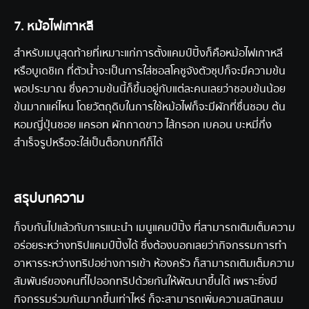
7. หม้อไฟเกาหลี
สำหรับเมนูสุดท้ายที่เหมาะแก่การตั้งแคมป์ปิ้งก็คือหม้อไฟเกาหลี
หรือบูเดชิเก ที่ตัวน้ำจะเป็นการใส่ซอสโคชูจังตัวซุปก็จะมีความข้น
พอประมาณ ซึ่งความข้นนี้ก็ขึ้นอยู่กับแต่ละคนเลยว่าชอบข้นน้อย
ข้นมากแค่ไหน โดยวัตถุดิบในการใช้หม้อไฟก็จะมีผักที่ชื่นชอบ ต้น
หอมญี่ปุ่นซอย แครอท ผักกาดขาว ไส้กรอก เบคอน บะหมี่กึ่ง
สำเร็จรูปหรือจะใส่เป็นต็อกบกกีก็ได้
สรุปบทความ
ก็จบกันไปแล้วกับการแนะนำ เมนูแคมป์ปิ้ง ที่สามารถเติมเต็มความ
อร่อยระหว่างทริปแคมป์ปิ้งได้ ซึ่งต้องบอกเลยว่ากิจกรรมการทำ
อาหารระหว่างทริปอย่างการเข้า
ห้องครัว
ก็สามารถเติมเต็มความ
สัมพันธ์ของคนที่ไปออกทริปด้วยกันให้พัฒนาขึ้นได้ เพราะยิ่งมี
กิจกรรมร่วมกันมากขึ้นเท่าไหร่ ก็จะสามารถเพิ่มความสนิทสนม