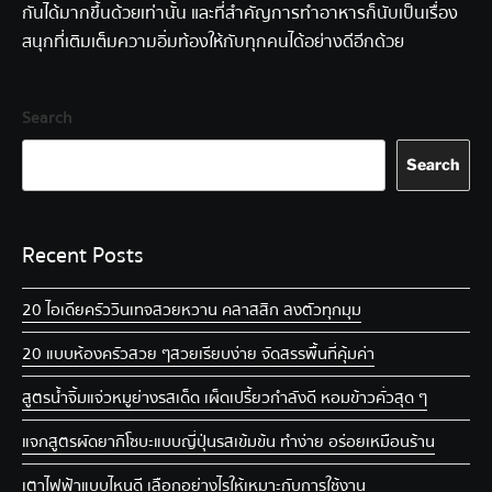
กันได้มากขึ้นด้วยเท่านั้น และที่สำคัญการทำอาหารก็นับเป็นเรื่อง
สนุกที่เติมเต็มความอิ่มท้องให้กับทุกคนได้อย่างดีอีกด้วย
Search
Search
Recent Posts
20 ไอเดียครัววินเทจ สวยหวาน คลาสสิก ลงตัวทุกมุม
20 แบบห้องครัวสวย ๆ สวยเรียบง่าย จัดสรรพื้นที่คุ้มค่า
สูตรน้ำจิ้มแจ่วหมูย่าง รสเด็ด เผ็ดเปรี้ยวกำลังดี หอมข้าวคั่วสุด ๆ
แจกสูตรผัดยากิโซบะแบบญี่ปุ่น รสเข้มข้น ทำง่าย อร่อยเหมือนร้าน
เตาไฟฟ้าแบบไหนดี เลือกอย่างไรให้เหมาะกับการใช้งาน