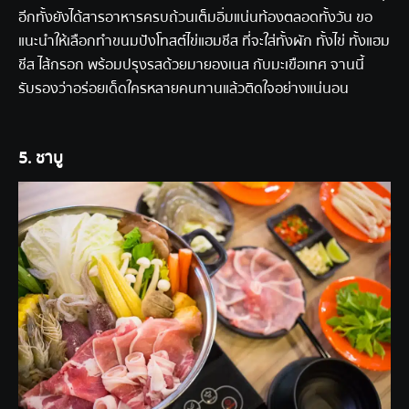
อีกทั้งยังได้สารอาหารครบถ้วนเต็มอิ่มแน่นท้องตลอดทั้งวัน ขอ
แนะนำให้เลือกทำขนมปังโทสต์ไข่แฮมชีส ที่จะใส่ทั้งผัก ทั้งไข่ ทั้งแฮม
ชีส ไส้กรอก พร้อมปรุงรสด้วยมายองเนส กับมะเขือเทศ จานนี้
รับรองว่าอร่อยเด็ดใครหลายคนทานแล้วติดใจอย่างแน่นอน
5. ชาบู