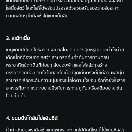
แต่ที่พิเศษยิ่งกว่าใครก็คือการเลือกท็อปปิ้งที่คุณชื่นชอบ จะใส่ผัก
ใส่เนื้อสัตว์ ใส่อะไรก็ได้พร้อมปรุงรสด้วยซอสรับรองว่าอร่อยเหาะ
ทานเพลินๆ ในมื้อเช้าได้แบบเต็มอิ่ม
3. สเต๊กเนื้อ
เมนูแคมป์ปิ้ง ที่ใครอยากจะมาสไตล์ดินเนอร์สุดหรูขอแนะนำให้ทำส
เต๊กเนื้อที่ต้องบอกเลยว่า สามารถดื่มด่ำกับการทานตอน
พระอาทิตย์ตกดินที่ค่อยๆ ลับขอบฟ้า แสงไฟสลัวๆ สร้าง
บรรยากาศที่อิ่มเอมใจ โดยสเต๊กเนื้อมีจุดเด่นตรงที่มีเนื้อสัมผัสนุ่ม
สามารถเลือกระดับความนุ่มของเนื้อได้ตามใจชอบ อีกทั้งยังให้สาร
อาหารที่มาก เหมาะอย่างยิ่งกับการทานคู่กับเครื่องดื่มอย่างเช่น
ไวน์ เป็นต้น
4. ขนมปังโทสต์ไข่แฮมชีส
ถ้ากำลังมองหามื้อเช้าแบบพกพาสะดวกไปกินที่ไหนก็ได้แบบชิลล์ๆ