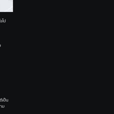
ใจไป
ม
ดีเป็น
วาม