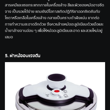
สารเคมีและแรงกระแทกภายในเครื่องล้าง สีและผิวของหม้ออาจซีด
จาง เป็นรอยได้ง่าย แถมยังมีโอกาสเกิดปฏิกิริยาออกซิเดชันกับ
โซดาหรือเกลือในเครื่องล้าง กลายเป็นคราบดำฝังแน่น ยากต่อ
การทำความสะอาดอีกด้วย จึงควรล้างหม้ออะลูมิเนียมด้วยมือและ
น้ำยาล้างจานอ่อน ๆ เพื่อให้หม้ออะลูมิเนียมสะอาด และสวยใหม่อยู่
เสมอ
5. ฝาหม้ออบแรงดัน