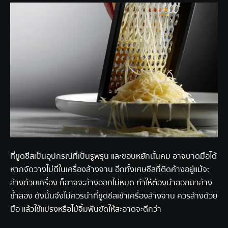
ที่ขูดชีสเป็นอุปกรณ์ที่เป็นรูพรุน และขอบหยักนั้นคม อาจบาดมือได้
หากจัดวางไม่ดีในเครื่องล้างจาน อีกทั้งเศษชีสที่ติดค้างอยู่แม้จะ
ล้างด้วยเครื่อง ก็อาจจะล้างออกไม่หมด ทำให้ต้องนำออกมาล้าง
ซ้ำสอง ดังนั้นจึงไม่ควรนำที่ขูดชีสเข้าเครื่องล้างจาน ควรล้างด้วย
มือ แล้วใช้แปรงหรือไม้จิ้มฟันขัดให้สะอาดจะดีกว่า