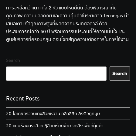
การจะเลือกว่าเตาแก๊ส 2 หัว แบบไหนดีนั้น ต้องพิจารณาทั้ง
คุณภาพ ความปลอดภัย และความคุ้มค่าในระยะยาว Tecnogas นำ
เสนอเตาแก๊สคุณภาพสูงที่ผลิตจากประเทศอิตาลี ด้วย
ประสบการณ์กว่า 60 ปี พร้อมการรับประกันที่ให้ความมั่นใจ และ
ศูนย์บริการที่ครอบคลุม ตอบโจทย์ทุกความต้องการในการใช้งาน
Search
Search
Recent Posts
20 ไอเดียครัววินเทจ สวยหวาน คลาสสิก ลงตัวทุกมุม
20 แบบห้องครัวสวย ๆ สวยเรียบง่าย จัดสรรพื้นที่คุ้มค่า