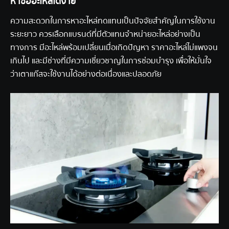
หาซื้ออะไหล่ได้ง่าย
ความสะดวกในการหาอะไหล่ทดแทนเป็นปัจจัยสำคัญในการใช้งาน
ระยะยาว ควรเลือกแบรนด์ที่มีตัวแทนจำหน่ายอะไหล่อย่างเป็น
ทางการ มีอะไหล่พร้อมเปลี่ยนเมื่อเกิดปัญหา ราคาอะไหล่ไม่แพงจน
เกินไป และมีช่างที่มีความเชี่ยวชาญในการซ่อมบำรุง เพื่อให้มั่นใจ
ว่าเตาแก๊สจะใช้งานได้อย่างต่อเนื่องและปลอดภัย