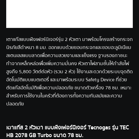
เตาแก๊สแบบฝังเฟอร์นิเจอร์รุ่น 2 หัวเตา มาพร้อมโครงสร้างกระจก
นิรภัยสีดำหนา 8 มม. ออกแบบด้วยขอบกระจกและขอบอะลูมิเนียม
สเตนเลสแบบลาดเพื่อความสวยงามและแข็งแรง ฐานรองภาชนะ
ทำจากเหล็กหล่อเพื่อเพิ่มความมั่นคง หัวเตาไฟสามชั้นให้กำลังไฟ
สูงถึง 5,800 วัตต์ต่อหัว (รวม 2 หัว) ใช้งานสะดวกด้วยระบบจุดติด
อัตโนมัติแบบแบตเตอรี่ และมาพร้อมระบบ Safety Device ที่ช่วย
ตัดแก๊สอัตโนมัติเพื่อความปลอดภัย ขนาดตัวเครื่อง 78 ซม. เหมาะ
สำหรับการใช้งานในครัวที่ต้องการทั้งความทันสมัยและความ
ปลอดภัย
เตาแก๊ส 2 หัวเตา แบบฝังเฟอร์นิเจอร์ Tecnogas รุ่น TEC
HB 2078 GB Turbo ขนาด 78 ซม.