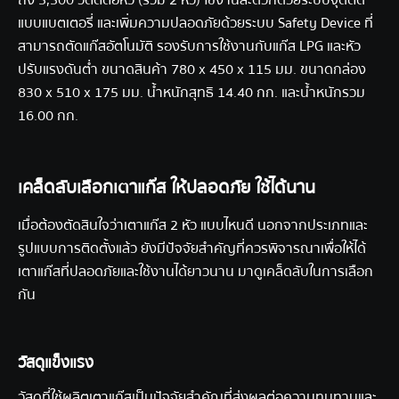
แบบแบตเตอรี่ และเพิ่มความปลอดภัยด้วยระบบ Safety Device ที่
สามารถตัดแก๊สอัตโนมัติ รองรับการใช้งานกับแก๊ส LPG และหัว
ปรับแรงดันต่ำ ขนาดสินค้า 780 x 450 x 115 มม. ขนาดกล่อง
830 x 510 x 175 มม. น้ำหนักสุทธิ 14.40 กก. และน้ำหนักรวม
16.00 กก.
เคล็ดลับเลือกเตาแก๊ส ให้ปลอดภัย ใช้ได้นาน
เมื่อต้องตัดสินใจว่าเตาแก๊ส 2 หัว แบบไหนดี นอกจากประเภทและ
รูปแบบการติดตั้งแล้ว ยังมีปัจจัยสำคัญที่ควรพิจารณาเพื่อให้ได้
เตาแก๊สที่ปลอดภัยและใช้งานได้ยาวนาน มาดูเคล็ดลับในการเลือก
กัน
วัสดุแข็งแรง
วัสดุที่ใช้ผลิตเตาแก๊สเป็นปัจจัยสำคัญที่ส่งผลต่อความทนทานและ