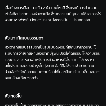
เมื่อต้องการเลือกเตาแก๊ส 2 หัว แบบไหนดี สิ่งแรกที่ควรทำความ
เข้าใจคือประเภทของหัวเตาแก๊ส ซึ่งแต่ละแบบมีคุณสมบัติและการใช้
งานที่แตกต่างกัน โดยสามารถแบ่งออกเป็น 3 ประเภทหลัก
หัวเตาแก๊สแบบธรรมดา
หัวเตาแก๊สแบบธรรมดาเป็นรูปแบบดั้งเดิมที่ใช้กันมายาวนาน ใช้
ระบบการจ่ายแก๊สผ่านหัวเตาที่มีรูพ่นเปลวไฟโดยรอบ ให้ความร้อน
แบบกระจาย เหมาะสำหรับการทำอาหารทั่วไป ราคาไม่แพง หา
อะไหล่ง่าย และซ่อมบำรุงไม่ยุ่งยาก ข้อดีคือใช้งานง่าย ทนทาน
ส่วนข้อจำกัดคือควบคุมความร้อนได้ไม่ละเอียดเท่าแบบอื่น และอาจ
สิ้นเปลืองแก๊สมากกว่า
หัวเทอร์โบ
หัวเทอร์โบเป็นนวัตกรรมที่พัฒนาต่อยอดจากหัวเตาแบบธรรมดา