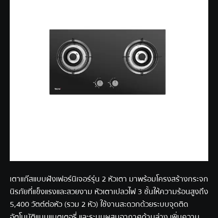
เตาแก๊สแบบฝังเฟอร์นิเจอร์รุ่น 2 หัวเตา มาพร้อมโครงสร้างกระจก
นิรภัยที่แข็งแรงและสวยงาม หัวเตาเปลวไฟ 3 ชั้นให้ความร้อนสูงถึง
5,400 วัตต์ต่อหัว (รวม 2 หัว) ใช้งานสะดวกด้วยระบบจุดติด
อัตโนมัติแบบแบตเตอรี่ และระบบผสมอากาศด้านล่าง เพิ่มความ