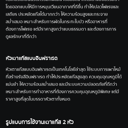
โดยออกแบบให้มีการหมุนเวียนอากาศที่ดีขึ้น ทำให้เปลวไฟแรงและ
เสถียร ประหยัดแก๊สได้มากกว่า ให้ความร้อนสูงและกระจาย
สม่ำเสมอ เหมาะสำหรับการผัดในกระทะใบบัว หรืออาหารที่
ต้องการไฟแรง แต่มีราคาสูงกว่าแบบธรรมดา และต้องการการ
ดูแลรักษาที่ดีกว่า
หัวเตาแก๊สแบบอินฟราเรด
หัวเตาแก๊สแบบอินฟราเรดเป็นเทคโนโลยีล่าสุด ใช้ระบบการเผาไหม้
ที่สร้างรังสีอินฟราเรด ทำให้ประหยัดแก๊สสูงสุด ควบคุมอุณหภูมิได้
แม่นยำ ให้ความร้อนสม่ำเสมอ และมีระบบความปลอดภัยที่ดีกว่า
เหมาะสำหรับการทำอาหารที่ต้องการควบคุมอุณหภูมิพิเศษ แต่มี
ราคาสูงที่สุดในบรรดาหัวเตาทั้งหมด
รูปแบบการใช้งานเตาแก๊ส 2 หัว