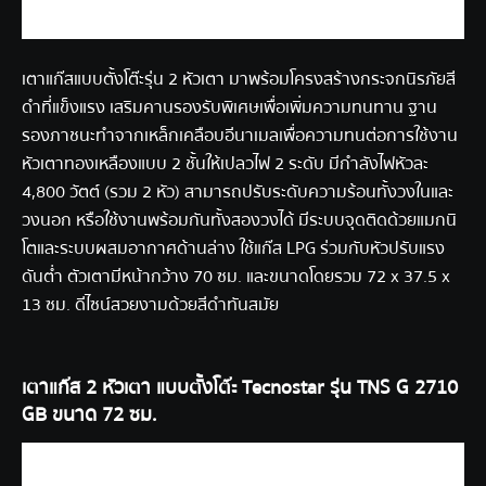
เตาแก๊สแบบตั้งโต๊ะรุ่น 2 หัวเตา มาพร้อมโครงสร้างกระจกนิรภัยสี
ดำที่แข็งแรง เสริมคานรองรับพิเศษเพื่อเพิ่มความทนทาน ฐาน
รองภาชนะทำจากเหล็กเคลือบอีนาเมลเพื่อความทนต่อการใช้งาน
หัวเตาทองเหลืองแบบ 2 ชั้นให้เปลวไฟ 2 ระดับ มีกำลังไฟหัวละ
4,800 วัตต์ (รวม 2 หัว) สามารถปรับระดับความร้อนทั้งวงในและ
วงนอก หรือใช้งานพร้อมกันทั้งสองวงได้ มีระบบจุดติดด้วยแมกนิ
โตและระบบผสมอากาศด้านล่าง ใช้แก๊ส LPG ร่วมกับหัวปรับแรง
ดันต่ำ ตัวเตามีหน้ากว้าง 70 ซม. และขนาดโดยรวม 72 x 37.5 x
13 ซม. ดีไซน์สวยงามด้วยสีดำทันสมัย
เตาแก๊ส 2 หัวเตา แบบตั้งโต๊ะ Tecnostar รุ่น TNS G 2710
GB ขนาด 72 ซม.