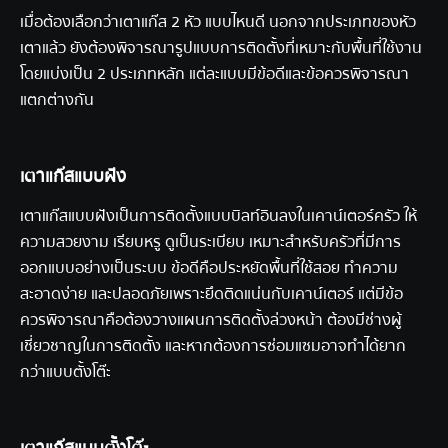
เมื่อต้องเลือกว่าเตาแก๊ส 2 หัว แบบไหนดี นอกจากประเภทของหัว
เตาแล้ว ยังต้องพิจารณารูปแบบการติดตั้งที่เหมาะกับพื้นที่ใช้งาน
โดยแบ่งเป็น 2 ประเภทหลัก แต่ละแบบมีข้อดีและข้อควรพิจารณา
แตกต่างกัน
เตาแก๊สแบบฝัง
เตาแก๊สแบบฝังเป็นการติดตั้งแบบบิลท์อินลงในเคาน์เตอร์ครัว ให้
ความสวยงาม เรียบหรู ดูเป็นระเบียบ เหมาะสำหรับครัวที่มีการ
ออกแบบอย่างเป็นระบบ ข้อดีคือประหยัดพื้นที่ใช้สอย ทำความ
สะอาดง่าย และปลอดภัยเพราะยึดติดแน่นกับเคาน์เตอร์ แต่มีข้อ
ควรพิจารณาคือต้องวางแผนการติดตั้งล่วงหน้า ต้องมีช่างผู้
เชี่ยวชาญในการติดตั้ง และหากต้องการซ่อมแซมอาจทำได้ยาก
กว่าแบบตั้งโต๊ะ