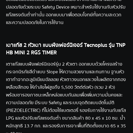
ปลอดภัยด้วยระบบ Safety Device เหมาะสำหรับใช้งานกับหัวปรับ
แก๊สแรงดันต่ำเท่านั้น ออกแบบมาเพื่อตอบโจทย์ทั้งความสะดวก
และความปลอดภัยในการใช้งาน
เตาแก๊ส 2 หัวเตา แบบฝังเฟอร์นิเจอร์ Tecnoplus รุ่น TNP
HB MINI 2 RGS TIMER
เตาแก๊สแบบฝังเฟอร์นิเจอร์รุ่น 2 หัวเตา ออกแบบด้วยโครงสร้าง
กระจกนิรภัยสีดำแบบ Slope ให้ความสวยงามและทนทาน ฐานหัว
เตาทำจากอะลูมิเนียมอัลลอย หัวเตาวงนอกและวงในผลิตจากทอง
เหลืองสีทอง ให้กำลังไฟสูงถึง 5,500 วัตต์ต่อหัว (รวม 2 หัว)
พร้อมขารองภาชนะเหล็กหล่อแบบกันลมเพื่อเพิ่มความมั่นคงและ
ความปลอดภัย มีระบบ Safety และระบบจุดติดแบบอัตโนมัติ
(PIEZOELECTRIC) ที่ไม่ต้องใช้แบตเตอรี่ รองรับการใช้งานกับแก๊ส
LPG และหัวปรับแก๊สแรงดันต่ำ ขนาดสินค้า 80 x 45 x 10 ซม. น้ำ
หนักสุทธิ 13.7 กก. และรองรับการเจาะพื้นที่ติดตั้งขนาด 65 x 35