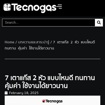
Home
/
บทความและสาระน่ารู้
/ 7 เตาแก๊ส 2 หัว แบบไหนดี
ทนทาน คุ้มค่า ใช้งานได้ยาวนาน
7 เตาแก๊ส 2 หัว แบบไหนดี ทนทาน
คุ้มค่า ใช้งานได้ยาวนาน
February 18, 2025