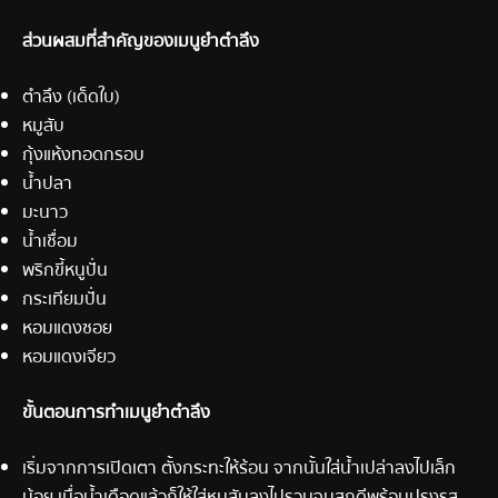
ส่วนผสมที่สำคัญของเมนูยำตำลึง
ตำลึง (เด็ดใบ)
หมูสับ
กุ้งแห้งทอดกรอบ
น้ำปลา
มะนาว
น้ำเชื่อม
พริกขี้หนูปั่น
กระเทียมปั่น
หอมแดงซอย
หอมแดงเจียว
ขั้นตอนการทำเมนูยำตำลึง
เริ่มจากการเปิดเตา ตั้งกระทะให้ร้อน จากนั้นใส่น้ำเปล่าลงไปเล็ก
น้อย เมื่อน้ำเดือดแล้วก็ให้ใส่หมูสับลงไปรวนจนสุกดีพร้อมปรุงรส