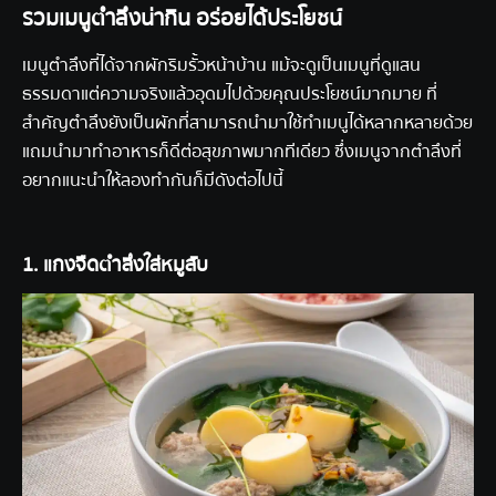
รวมเมนูตำลึงน่ากิน อร่อยได้ประโยชน์
เมนูตำลึงที่ได้จากผักริมรั้วหน้าบ้าน แม้จะดูเป็นเมนูที่ดูแสน
ธรรมดาแต่ความจริงแล้วอุดมไปด้วยคุณประโยชน์มากมาย ที่
สำคัญตำลึงยังเป็นผักที่สามารถนำมาใช้ทำเมนูได้หลากหลายด้วย
แถมนำมาทำอาหารก็ดีต่อสุขภาพมากทีเดียว ซึ่งเมนูจากตำลึงที่
อยากแนะนำให้ลองทำกันก็มีดังต่อไปนี้
1. แกงจืดตำลึงใส่หมูสับ