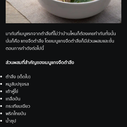
มากันที่เมนูแรกจากตำลึงที่ไม่ว่าบ้านไหนก็ต้องเคยทำกันทั้งนั้น
นั่นก็คือ แกงจืดตำลึง โดยเมนูแกงจืดตำลึงก็มีส่วนผสมและขั้น
ตอนการทำดังต่อไปนี้
ส่วนผสมที่สำคัญของเมนูแกงจืดตำลึง
ตำลึง (เด็ดใบ)
หมูสับปรุงรส
เต้าหู้ไข่
เกลือป่น
กระเทียมเจียว
พริกไทยป่น
น้ำซุป