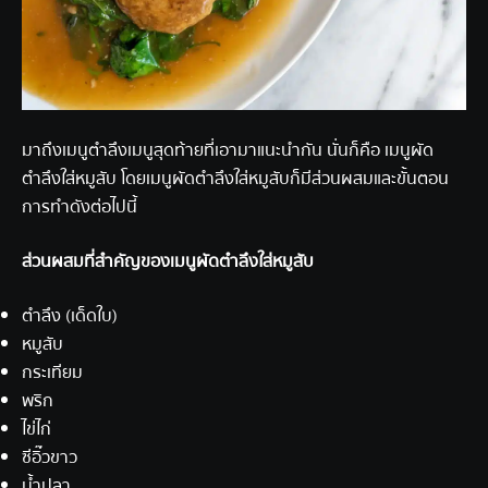
มาถึงเมนูตำลึงเมนูสุดท้ายที่เอามาแนะนำกัน นั่นก็คือ เมนูผัด
ตำลึงใส่หมูสับ โดยเมนูผัดตำลึงใส่หมูสับก็มีส่วนผสมและขั้นตอน
การทำดังต่อไปนี้
ส่วนผสมที่สำคัญของเมนูผัดตำลึงใส่หมูสับ
ตำลึง (เด็ดใบ)
หมูสับ
กระเทียม
พริก
ไข่ไก่
ซีอิ๊วขาว
น้ำปลา