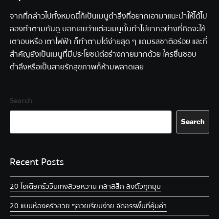
จากที่กล่าวไปทั้งหมดนี้ก็เป็นเมนูตำลึงที่อยากเอามาแนะนำให้ได้ไป
ลองทำตามกันดู บอกเลยว่าแต่ละเมนูนั้นทำไม่ยากอย่างที่คิดจะใช้
เตาอบ
หรือ
เตาไฟฟ้า
ก็ทำตามได้ง่ายสุด ๆ แถมรสชาติอร่อย และที่
สำคัญยังเป็นเมนูที่มีประโยชน์ต่อร่างกายมากด้วย ใครชื่นชอบ
ตำลึงหรือเป็นสายรักสุขภาพก็ห้ามพลาดเลย
Search
Search
Recent Posts
20 ไอเดียครัววินเทจ สวยหวาน คลาสสิก ลงตัวทุกมุม
20 แบบห้องครัวสวย ๆ สวยเรียบง่าย จัดสรรพื้นที่คุ้มค่า