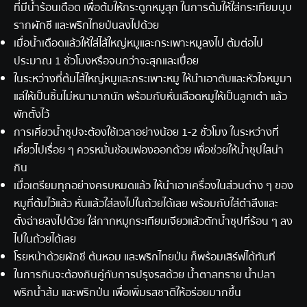
ที่มีน้ำร้อนเดือด เพื่อต้มให้กระดูกหมูสุก ในการต้มให้ใส่กระเทียมบุบ
รากผักชี และพริกไทยป่นลงไปด้วย
เมื่อน้ำเดือดแล้วให้ใส่ไส้ใหญ่หมูและกระเพาะหมูลงไป ต้มต่อไป
ประมาณ 1 ชั่วโมงหรือจนกว่าจะสุกและเปื่อย
ในระหว่างที่ต้มไส้ใหญ่หมูและกระเพาะหมู ให้นำเอาตับและหัวใจหมูมา
แล่ให้เป็นชิ้นไม่หนามากนัก พร้อมกับหั่นเลือดหมูให้เป็นลูกเต๋า แล้ว
พักตั้งไว้
การเคี่ยวน้ำซุปจะต้องใช้เวลาอย่างน้อย 1-2 ชั่วโมง ในระหว่างที่
เคี่ยวไปเรื่อย ๆ ควรหมั่นช้อนฟองออกด้วย เพื่อช่วยให้น้ำซุปใสน่า
กิน
เมื่อเตรียมทุกอย่างครบหมดแล้ว ให้นำเอาเครื่องในส่วนต่าง ๆ ของ
หมูที่ต้มไว้แล้ว หั่นแล้วใส่ลงไปในถ้วยได้เลย พร้อมกับใส่ตำลึงและ
ตั้งฉ่ายลงไปด้วย ใส่กากหมูกระเทียมเจียวแล้วตักน้ำซุปที่ร้อน ๆ ลง
ไปในถ้วยได้เลย
โรยหน้าด้วยผักชี ต้นหอม และพริกไทยป่น ก็พร้อมเสิร์ฟได้ทันที
ในการกินจะต้องกินคู่กับการปรุงรสด้วย น้ำตาลทราย น้ำปลา
พริกน้ำส้ม และพริกป่น เพื่อเพิ่มรสชาติให้อร่อยมากขึ้น