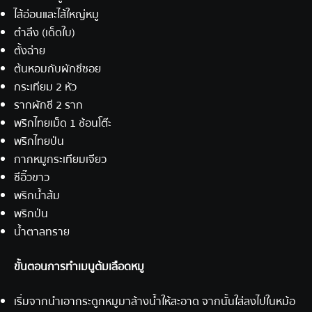
ไส้อ่อนและไส้ใหญ่หมู
ตำลึง (เด็ดใบ)
ตั้งฉ่าย
ต้นหอมกับผักชีซอย
กระเทียม 2 หัว
รากผักชี 2 ราก
พริกไทยเม็ด 1 ช้อนโต๊ะ
พริกไทยป่น
กากหมูกระเทียมเจียว
ซีอิ๊วขาว
พริกน้ำส้ม
พริกป่น
น้ำตาลทราย
ขั้นตอนการทำเมนูต้มเลือดหมู
เริ่มจากนำเอากระดูกหมูมาล้างน้ำให้สะอาด จากนั้นใส่ลงไปในหม้อ