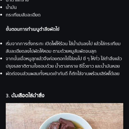
น้ำมัน
กระเทียมสับละเอียด
ขั้นตอนการทำเมนูตำลึงผัดไข่
เริ่มจากการตั้งกระทะ เปิดไฟให้ร้อน ใส่น้ำมันลงไป แล้วใส่กระเทียม
สับละเอียดลงไปผัดให้หอม ตามด้วยหมูสับผัดจนสุก
จากนั้นเมื่อหมูสุกแล้วจึงค่อยตอกไข่ใส่ลงไป ยี ๆ ให้ทั่ว ใส่ตำลึงแล้ว
ปรุงรสชาติตามใจชอบด้วย น้ำตาลทราย ซีอิ๊วขาว และน้ำมันหอย
ผัดต่อจนส่วนผสมทั้งหมดเข้ากันดี ก็ตักใส่จานพร้อมเสิร์ฟได้เลย
3.
ต้มเลือดใส่ตำลึง