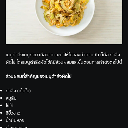
เมนูตำลึงเมนูต่อมาที่อยากแนะนำให้ไปลองทำตามกัน ก็คือ ตำลึง
ผัดไข่ โดยเมนูตำลึงผัดไข่ก็มีส่วนผสมและขั้นตอนการทำดังต่อไปนี้
ส่วนผสมที่สำคัญของเมนูตำลึงผัดไข่
ตำลึง (เด็ดใบ)
หมูสับ
ไข่ไก่
ซีอิ๊วขาว
น้ำมันหอย
น้ำตาลทราย