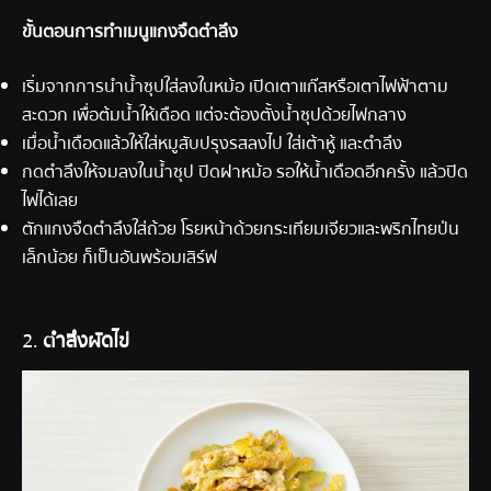
ขั้นตอนการทำเมนูแกงจืดตำลึง
เริ่มจากการนำน้ำซุปใส่ลงในหม้อ เปิดเตาแก๊สหรือเตาไฟฟ้าตาม
สะดวก เพื่อต้มน้ำให้เดือด แต่จะต้องตั้งน้ำซุปด้วยไฟกลาง
เมื่อน้ำเดือดแล้วให้ใส่หมูสับปรุงรสลงไป ใส่เต้าหู้ และตำลึง
กดตำลึงให้จมลงในน้ำซุป ปิดฝาหม้อ รอให้น้ำเดือดอีกครั้ง แล้วปิด
ไฟได้เลย
ตักแกงจืดตำลึงใส่ถ้วย โรยหน้าด้วยกระเทียมเจียวและพริกไทยป่น
เล็กน้อย ก็เป็นอันพร้อมเสิร์ฟ
2.
ตำลึงผัดไข่