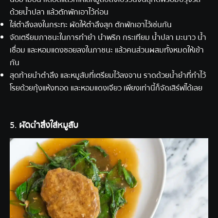
ด้วยน้ำปลา แล้วตักพักเอาไว้ก่อน
ใส่ตำลึงลงในกระทะ ผัดให้ตำลึงสุก ตักพักเอาไว้เช่นกัน
จัดเตรียมภาชนะในการทำยำ นำพริก กระเทียม น้ำปลา มะนาว น้ำ
เชื่อม และหอมแดงซอยลงในภาชนะ แล้วคนส่วนผสมทั้งหมดให้เข้า
กัน
สุดท้ายนำตำลึง และหมูสับที่เตรียมไว้ลงจาน ราดด้วยน้ำยำที่ทำไว้
โรยด้วยกุ้งแห้งทอด และหอมแดงเจียว เพียงเท่านี้ก็จัดเสิร์ฟได้เลย
5.
ผัดตำลึงใส่หมูสับ