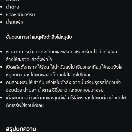
น้ำตาล
ซอลหอยนางรม
น้ำมันพืช
ขั้นตอนการทำเมนูผัดตำลึงใส่หมูสับ
เริ่มจากการนำเอากระเทียมและพริกมาหั่นเตรียมไว้ นำตำลึงมา
ล้างให้สะอาดแล้วตั้งพักไว้
เปิดแก๊สตั้งกระทะให้ร้อน ใส่น้ำมันลงไป เจียวกระเทียมให้หอมจึงใส่
หมูสับตามลงไปผัดพอสุกก็ตอกไข่ใส่ลงไปได้เลย
คนส่วนผสมให้เข้ากัน แล้วใส่ใบตำลึง จากนั้นจึงปรุงรสได้ตามใจ
ชอบด้วย น้ำปลา น้ำตาล ซีอิ๊วขาว และซอสหอยนางรม
เมื่อผัดทุกอย่างเข้ากันและสุกดีแล้ว ให้ใส่พริกลงไปผัดต่อ แล้วปิดไฟ
ตักเสิร์ฟใส่จานได้เลย
สรุปบทความ