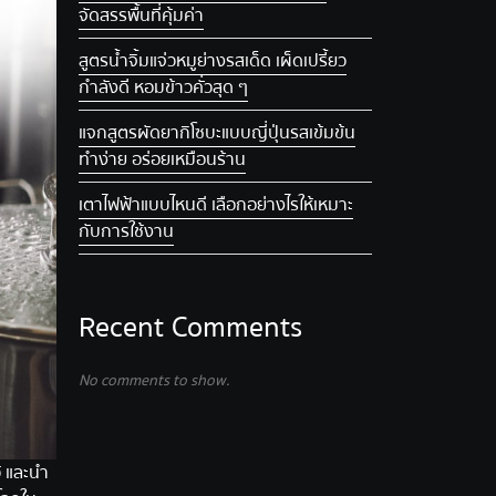
จัดสรรพื้นที่คุ้มค่า
สูตรน้ำจิ้มแจ่วหมูย่าง รสเด็ด เผ็ดเปรี้ยว
กำลังดี หอมข้าวคั่วสุด ๆ
แจกสูตรผัดยากิโซบะแบบญี่ปุ่น รสเข้มข้น
ทำง่าย อร่อยเหมือนร้าน
เตาไฟฟ้าแบบไหนดี เลือกอย่างไรให้เหมาะ
กับการใช้งาน
Recent Comments
No comments to show.
้ และนำ