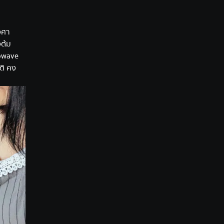
องศา
งต้ม
owave
ติ คง