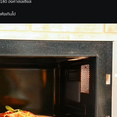
-180 องศาเซลเซียส
แห้งเกินไป