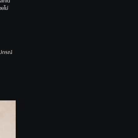
บโลกใน
อยไม่
ุปกรณ์