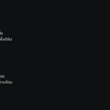
่ง
โมเดิร์น
่อง
ความร้อน