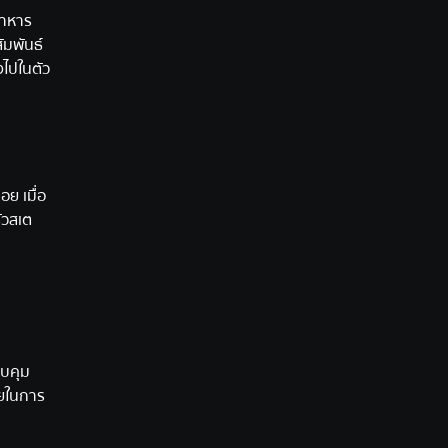
นอาหาร
ัมพันธ์
งไปในตัว
ย เมื่อ
รัวสเต
วบคุม
ัยในการ