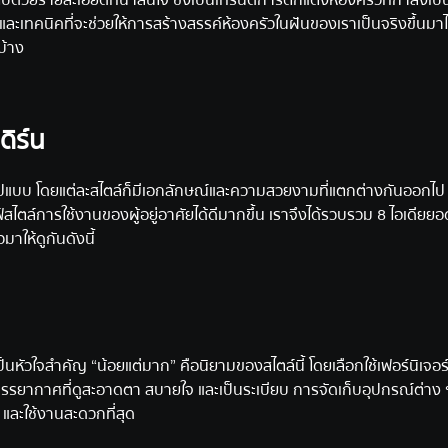
ปด้วยรายละเอียดที่น่าสนใจ ซึ่งเป็นเทรนด์การตกแต่งห้องครัวที่กำลังเป็น
ละเทคนิคที่จะช่วยให้การสร้างสรรค์ห้องครัวในฝันของเราเป็นจริงขึ้นมาไ
บ้าง
ดิร์น
ปแบบ โดยแต่ละสไตล์ก็มีเอกลักษณ์และความสวยงามที่แตกต่างกันออกไป
์สไตล์การใช้งานของผู้อยู่อาศัยได้ดีมากขึ้น เราจึงได้รวบรวม 8 ไอเดียย
าให้ดูกันดังนี้
นหัวใจสำคัญ “น้อยแต่มาก” คือนิยามของสไตล์นี้ โดยเลือกใช้เฟอร์นิเจอร์เ
างบรรยากาศที่ดูสะอาดตา สบายใจ และเป็นระเบียบ การจัดเก็บอุปกรณ์ต่าง
 และใช้งานสะดวกที่สุด