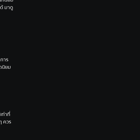
ที่นิยม
ด้ มาดู
 การ
อดนิยม
ท่าที่
 ๆ ควร