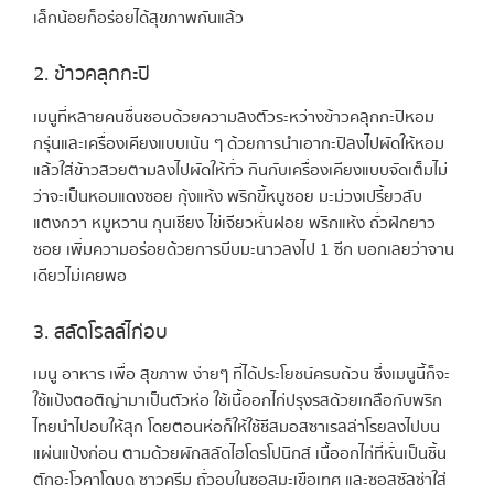
เล็กน้อยก็อร่อยได้สุขภาพกันแล้ว
2. ข้าวคลุกกะปิ
เมนูที่หลายคนชื่นชอบด้วยความลงตัวระหว่างข้าวคลุกกะปิหอม
กรุ่นและเครื่องเคียงแบบเน้น ๆ ด้วยการนำเอากะปิลงไปผัดให้หอม
แล้วใส่ข้าวสวยตามลงไปผัดให้ทั่ว กินกับเครื่องเคียงแบบจัดเต็มไม่
ว่าจะเป็นหอมแดงซอย กุ้งแห้ง พริกขี้หนูซอย มะม่วงเปรี้ยวสับ
แตงกวา หมูหวาน กุนเชียง ไข่เจียวหั่นฝอย พริกแห้ง ถั่วฝักยาว
ซอย เพิ่มความอร่อยด้วยการบีบมะนาวลงไป 1 ซีก บอกเลยว่าจาน
เดียวไม่เคยพอ
3. สลัดโรลล์ไก่อบ
เมนู อาหาร เพื่อ สุขภาพ ง่ายๆ ที่ได้ประโยชน์ครบถ้วน ซึ่งเมนูนี้ก็จะ
ใช้แป้งตอติญ่ามาเป็นตัวห่อ ใช้เนื้ออกไก่ปรุงรสด้วยเกลือกับพริก
ไทยนำไปอบให้สุก โดยตอนห่อก็ให้ใช้ชีสมอสซาเรลล่าโรยลงไปบน
แผ่นแป้งก่อน ตามด้วยผักสลัดไฮโดรโปนิกส์ เนื้ออกไก่ที่หั่นเป็นชิ้น
ตักอะโวคาโดบด ซาวครีม ถั่วอบในซอสมะเขือเทศ และซอสซัลซ่าใส่