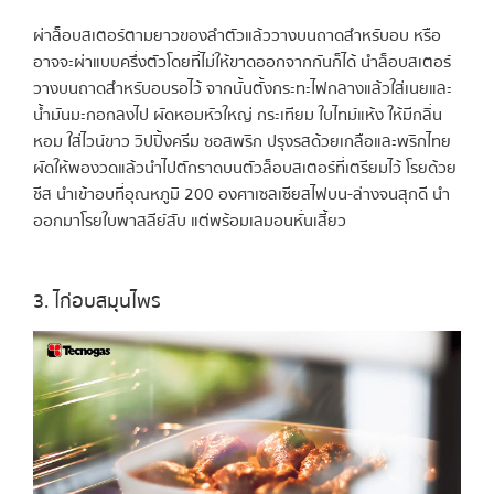
ผ่าล็อบสเตอร์ตามยาวของลำตัวแล้ววางบนถาดสำหรับอบ หรือ
อาจจะผ่าแบบครึ่งตัวโดยที่ไม่ให้ขาดออกจากกันก็ได้ นำล็อบสเตอร์
วางบนถาดสำหรับอบรอไว้ จากนั้นตั้งกระทะไฟกลางแล้วใส่เนยและ
น้ำมันมะกอกลงไป ผัดหอมหัวใหญ่ กระเทียม ใบไทม์แห้ง ให้มีกลิ่น
หอม ใส่ไวน์ขาว วิปปิ้งครีม ซอสพริก ปรุงรสด้วยเกลือและพริกไทย
ผัดให้พองวดแล้วนำไปตักราดบนตัวล็อบสเตอร์ที่เตรียมไว้ โรยด้วย
ชีส นำเข้าอบที่อุณหภูมิ 200 องศาเซลเซียสไฟบน-ล่างจนสุกดี นำ
ออกมาโรยใบพาสลีย์สับ แต่พร้อมเลมอนหั่นเสี้ยว
3. ไก่อบสมุนไพร