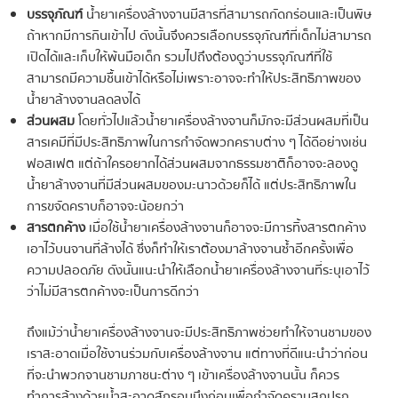
บรรจุภัณฑ์
น้ำยาเครื่องล้างจานมีสารที่สามารถกัดกร่อนและเป็นพิษ
ถ้าหากมีการกินเข้าไป ดังนั้นจึงควรเลือกบรรจุภัณฑ์ที่เด็กไม่สามารถ
เปิดได้และเก็บให้พ้นมือเด็ก รวมไปถึงต้องดูว่าบรรจุภัณฑ์ที่ใช้
สามารถมีความชื้นเข้าได้หรือไม่เพราะอาจจะทำให้ประสิทธิภาพของ
น้ำยาล้างจานลดลงได้
ส่วนผสม
โดยทั่วไปแล้วน้ำยาเครื่องล้างจานก็มักจะมีส่วนผสมที่เป็น
สารเคมีที่มีประสิทธิภาพในการกำจัดพวกคราบต่าง ๆ ได้ดีอย่างเช่น
ฟอสเฟต แต่ถ้าใครอยากได้ส่วนผสมจากธรรมชาติก็อาจจะลองดู
น้ำยาล้างจานที่มีส่วนผสมของมะนาวด้วยก็ได้ แต่ประสิทธิภาพใน
การขจัดคราบก็อาจจะน้อยกว่า
สารตกค้าง
เมื่อใช้น้ำยาเครื่องล้างจานก็อาจจะมีการทิ้งสารตกค้าง
เอาไว้บนจานที่ล้างได้ ซึ่งก็ทำให้เราต้องมาล้างจานซ้ำอีกครั้งเพื่อ
ความปลอดภัย ดังนั้นแนะนำให้เลือกน้ำยาเครื่องล้างจานที่ระบุเอาไว้
ว่าไม่มีสารตกค้างจะเป็นการดีกว่า
ถึงแม้ว่าน้ำยาเครื่องล้างจานจะมีประสิทธิภาพช่วยทำให้จานชามของ
เราสะอาดเมื่อใช้งานร่วมกับเครื่องล้างจาน แต่ทางที่ดีแนะนำว่าก่อน
ที่จะนำพวกจานชามภาชนะต่าง ๆ เข้าเครื่องล้างจานนั้น ก็ควร
ทำการล้างด้วยน้ำสะอาดสักรอบนึงก่อนเพื่อกำจัดคราบสกปรก