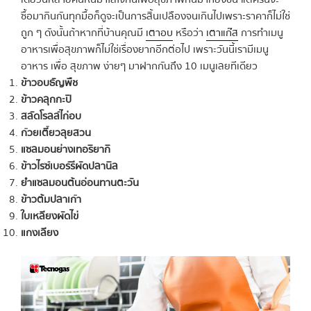
ซื้อมากินกันทุกมื้อก็ดูจะเป็นการสิ้นเปลืองจนเกินไปเพราะราคาก็ไม่ใช่
ถูก ๆ ดังนั้นถ้าหากที่บ้านคุณมี
เตาอบ
หรือว่า
เตาแก๊ส
การทำเมนู
อาหารเพื่อสุขภาพก็ไม่ใช่เรื่องยากอีกต่อไป เพราะวันนี้เรามีเมนู
อาหาร เพื่อ สุขภาพ ง่ายๆ มาฝากกันถึง 10 เมนูเลยทีเดียว
ข้าวอบธัญพืช
ข้าวคลุกกะปิ
สลัดโรลล์ไก่อบ
ก๋วยเตี๋ยวลุยสวน
แซลมอนย่างเทอริยากิ
ข้าวไรซ์เบอร์รีผัดปลานิล
ยำแซลมอนต้นอ่อนทานตะวัน
ข้าวต้มปลาเก๋า
ใบเหลียงผัดไข่
แกงเลียง