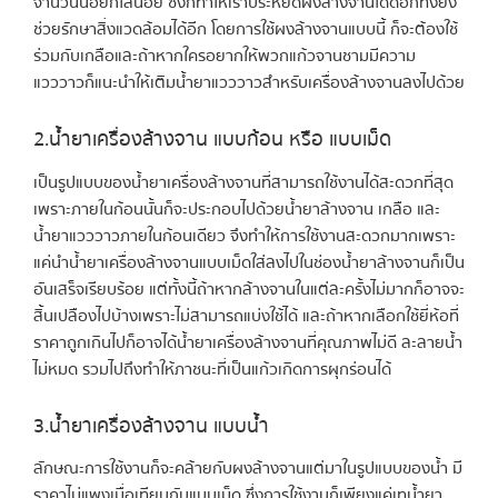
จำนวนน้อยก็ใส่น้อย ซึ่งก็ทำให้เราประหยัดผงล้างจานได้ดีอีกทั้งยัง
ช่วยรักษาสิ่งแวดล้อมได้อีก โดยการใช้ผงล้างจานแบบนี้ ก็จะต้องใช้
ร่วมกับเกลือและถ้าหากใครอยากให้พวกแก้วจานชามมีความ
แวววาวก็แนะนำให้เติมน้ำยาแวววาวสำหรับเครื่องล้างจานลงไปด้วย
2.น้ำยาเครื่องล้างจาน แบบก้อน หรือ แบบเม็ด
เป็นรูปแบบของน้ำยาเครื่องล้างจานที่สามารถใช้งานได้สะดวกที่สุด
เพราะภายในก้อนนั้นก็จะประกอบไปด้วยน้ำยาล้างจาน เกลือ และ
น้ำยาแวววาวภายในก้อนเดียว จึงทำให้การใช้งานสะดวกมากเพราะ
แค่นำน้ำยาเครื่องล้างจานแบบเม็ดใส่ลงไปในช่องน้ำยาล้างจานก็เป็น
อันเสร็จเรียบร้อย แต่ทั้งนี้ถ้าหากล้างจานในแต่ละครั้งไม่มากก็อาจจะ
สิ้นเปลืองไปบ้างเพราะไม่สามารถแบ่งใช้ได้ และถ้าหากเลือกใช้ยี่ห้อที่
ราคาถูกเกินไปก็อาจได้น้ำยาเครื่องล้างจานที่คุณภาพไม่ดี ละลายน้ำ
ไม่หมด รวมไปถึงทำให้ภาชนะที่เป็นแก้วเกิดการผุกร่อนได้
3.น้ำยาเครื่องล้างจาน แบบน้ำ
ลักษณะการใช้งานก็จะคล้ายกับผงล้างจานแต่มาในรูปแบบของน้ำ มี
ราคาไม่แพงเมื่อเทียบกับแบบเม็ด ซึ่งการใช้งานก็เพียงแค่เทน้ำยา