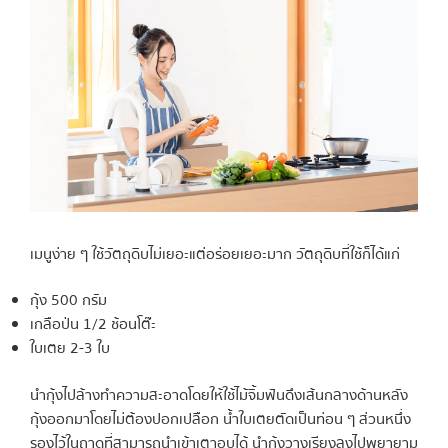
เมนูง่าย ๆ ใช้วัตถุดิบไม่เยอะแต่อร่อยเยอะมาก วัตถุดิบที่ใช้ก็ได้แก่
กุ้ง 500 กรัม
เกลือป่น 1/2 ช้อนโต๊ะ
ใบเตย 2-3 ใบ
นำกุ้งไปล้างทำความสะอาดโดยให้ใช้ไม้จิ้มฟันดึงเส้นกลางด้านหลัง
กุ้งออกมาโดยไม่ต้องปอกเปลือก น้ำใบเตยตัดเป็นท่อน ๆ ส่วนหนึ่ง
รองไว้ในถาดที่สามารถนำเข้าเตาอบได้ นำกุ้งวางเรียงลงไปพยายาม