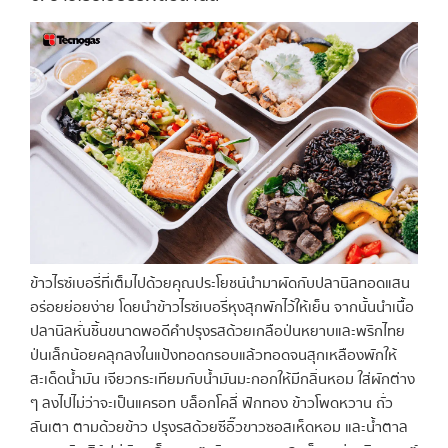
ข้าวไรซ์เบอรี่ที่เต็มไปด้วยคุณประโยชน์นำมาผัดกับปลานิลทอดแสน
อร่อยย่อยง่าย โดยนำข้าวไรซ์เบอรี่หุงสุกพักไว้ให้เย็น จากนั้นนำเนื้อ
ปลานิลหั่นชิ้นขนาดพอดีคำปรุงรสด้วยเกลือป่นหยาบและพริกไทย
ป่นเล็กน้อยคลุกลงในแป้งทอดกรอบแล้วทอดจนสุกเหลืองพักให้
สะเด็ดน้ำมัน เจียวกระเทียมกับน้ำมันมะกอกให้มีกลิ่นหอม ใส่ผักต่าง
ๆ ลงไปไม่ว่าจะเป็นแครอท บล็อกโคลี่ ฟักทอง ข้าวโพดหวาน ถั่ว
ลันเตา ตามด้วยข้าว ปรุงรสด้วยซีอิ๊วขาวซอสเห็ดหอม และน้ำตาล