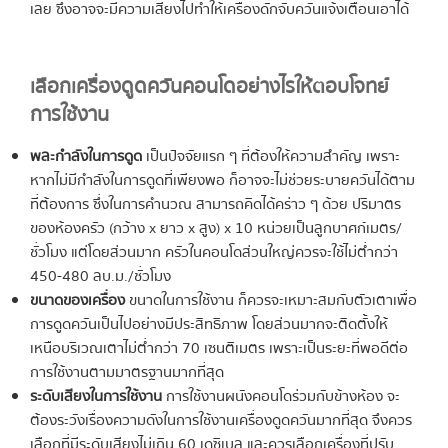
เลย ซึ่งอาจจะมีความเสี่ยงไปทำให้เครื่องดักจับควันแจ้งเตือนเอาได้
เลือกเครื่องดูดควันคอนโดอย่างไรให้ตอบโจทย์
การใช้งาน
พละกำลังในการดูด
เป็นปัจจัยแรก ๆ ที่ต้องให้ความสำคัญ เพราะ
หากไม่มีกำลังในการดูดที่เพียงพอ ก็อาจจะไม่ช่วยระบายควันได้ตาม
ที่ต้องการ ซึ่งในการคำนวณ สามารถคิดได้คร่าว ๆ ด้วย ปริมาตร
ของห้องครัว (กว้าง x ยาว x สูง) x 10 หน่วยเป็นลูกบาศก์เมตร/
ชั่วโมง แต่โดยส่วนมาก ครัวในคอนโดส่วนใหญ่ควรจะใช้ไม่ต่ำกว่า
450-480 ลบ.ม./ชั่วโมง
ขนาดของเครื่อง
ขนาดในการใช้งาน ก็ควรจะเหมาะสมกับตัวเตาเพื่อ
การดูดควันเป็นไปอย่างมีประสิทธิภาพ โดยส่วนมากจะติดตั้งให้
เหนือบริเวณเตาไม่ต่ำกว่า 70 เซนติเมตร เพราะเป็นระยะที่พอดีต่อ
การใช้งานตามมาตรฐานมากที่สุด
ระดับเสียงในการใช้งาน
การใช้งานผนังคอนโดร่วมกับข้างห้อง จะ
ต้องระวังเรื่องความดังในการใช้งานเครื่องดูดควันมากที่สุด จึงควร
เลือกที่มีระดับเสียงไม่เกิน 60 เดซิเบล และควรเลือกเครื่องที่ปรับ