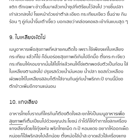
แตก ตักเฉพาะข้าวขึ้นมาแล้วเทน้ำซุปที่เตรียมไว้ลงไป วางชิ้นปลา
เก๋าลวกลงไป โรยหน้าด้วยข่าตำละเอียด กระเทียมเจียว ขึ้นฉ่าย กิน
ร้อน ๆ คู่กับน้ำจิ้มเต้าเจี้ยว บอกเลยว่าคล่องคอและเข้ากันแบบสุด ๆ
9. ใบเหลียงผัดไข่
เมนูอาหารเพื่อสุขภาพที่หลายคนติดใจ เพราะใช้เพียงแค่ใบเหลียง
กระเทียม แล้วก็ไข่ ก็อิ่มอร่อยสุขภาพดีเกินไปอีกมื้อ ตั้งกระทะเจียว
กระเทียมให้หอมจากนั้นใส่ไข่ไก่แล้วคนให้ไข่แตกพอจับตัวเป็นก้อน ใส่
ใบเหลียงตามลงไป ปรุงรสด้วยน้ำมันหอย น้ำปลา ซอสถั่วเหลือง
ผัดพอให้ใบเหลียงสลบก็ตักใส่จานกินคู่กับน้ำพริกกะปิ งานนี้มีขอ
ตักข้าวเพิ่มอีกจานแน่นอน
10. แกงเลียง
อาหารไทยโบราณที่ใครกินก็ต้องติดใจและยกให้เป็นเมนู
อาหารเพื่อ
สุขภาพ
ที่เต็มเปี่ยมไปด้วยคุณประโยชน์ ถ้าได้ก็ให้ทำการโขลกเครื่อง
แกงเลียงโดยใช้กุ้งแห้ง พริกไทยเม็ด กะปิ หอมแดง อยากให้ออกเผ็ด
หน่อยก็ใส่พริกลงไปเล็กน้อย ตั้งหม้อใส่น้ำสะอาดแล้วใส่เครื่องแกง