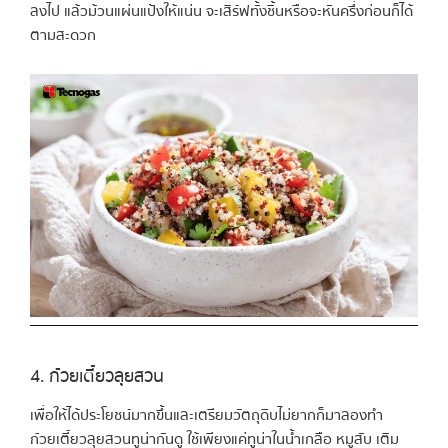
ลงไป แล้วม้วนแผ่นแป้งให้แน่น จะเสิร์ฟทั้งชิ้นหรือจะหันครึ่งก่อนก็ได้
ตามสะดวก
4. ก๋วยเตี๋ยวลุยสวน
เพื่อให้ได้ประโยชน์มากขึ้นและเตรียมวัตถุดิบไม่ยากก็มาลองทำ
ก๋วยเตี๋ยวลุยสวนทูน่ากันดู ใช้เพียงแค่ทูน่าในน้ำเกลือ หมูสับ เติม