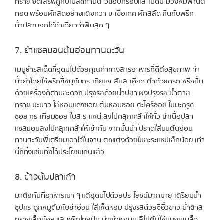
ทราย จัดเสิร์ฟคู่กับเมล็ดทานตะวันอบกรอบและเม็ดมะม่วงหิมพานต์
ทอด พร้อมผักสดอย่างแตงกวา มะเขือเทศ ผักสลัด กินกับพริก
น้ำปลาบอกได้คำเดียวว่าฟินสุด ๆ
7. ยำแซลมอนต้นอ่อนทานตะวัน
เมนูยำรสเด็ดที่อุดมไปด้วยคุณค่าทางสารอาหารที่ดีต่อสุขภาพ ทำ
น้ำยำโดยใช้พริกขี้หนูกับกระเทียมจะสับละเอียด ตำด้วยครก หรือปั่น
ด้วยเครื่องก็ตามสะดวก ปรุงรสด้วยน้ำปลา ผงปรุงรส น้ำตาล
ทราย มะนาว ใส่หอมแดงซอย ต้นหอมซอย ตะไคร้ซอย ใบมะกรูด
ซอย กระเทียมซอย ใบสะระแหน่ ลงไปคลุกเคล้าให้ทั่ว นำเนื้อปลา
แซลมอนลงไปคลุกเคล้าให้เข้ากัน จากนั้นนำไปราดใส่บนต้นอ่อน
ทานตะวันพี่เตรียมเอาไว้ในจาน ตกแต่งด้วยใบสะระแหน่เล็กน้อย เท่า
นี้ก็ทั้งแซ่บทั้งได้ประโยชน์กันแล้ว
8. ข้าวต้มปลาเก๋า
มาต่อกันที่อาหารเบา ๆ แต่อุดมไปด้วยประโยชน์มากมาย เตรียมน้ำ
ซุปกระดูกหมูต้มกับข่าอ่อน ใส่เห็ดหอม ปรุงรสด้วยซีอิ๊วขาว น้ำตาล
ทรายเล็กน้อย และพริกไทยป่น นำเข้าหอมมะลิไปต้มให้นมจนเมล็ด