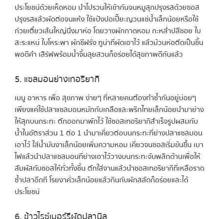
ประโยชน์ด้วยเห็ดหอม นำไปรวนให้เข้ากันจนหมูสุกปรุงรสด้วยซอส
ปรุงรสแล้วผัดต่อจนแห้ง ใช้แป้งปอเปี๊ยะญวนแช่น้ำเล็กน้อยหรือใช้
ก๋วยเตี๋ยวเส้นใหญ่นึ่งมาห่อ โดยวางผักกาดหอม กะหล่ำปลีซอย ใบ
สะระแหน่ ใบโหระพา ผักชีฝรั่ง ทูน่าที่ผัดเอาไว้ แล้วม้วนห่อตัดเป็นชิ้น
พอดีคำ เสิร์ฟพร้อมน้ำจิ้มลุยสวนก็อร่อยได้สุขภาพดีกันแล้ว
5. แซลมอนย่างเทอริยากิ
เมนู อาหาร เพื่อ สุขภาพ ง่ายๆ ที่หลายคนต้องทำซ้ำกันอยู่บ่อยๆ
เพียงแค่ใช้ปลาแซลมอนหมักกับเกลือและพริกไทยเล็กน้อยนำมาย่าง
ให้สุกบนกระทะ ตักออกมาพักไว้ ใช้ซอสเทอริยากิสำเร็จรูปผสมกับ
น้ำในอัตราส่วน 1 ต่อ 1 นำมาเคี่ยวต่อบนกระทะที่ย่างปลาแซลมอน
เอาไว้ ใส่น้ำมันงาเล็กน้อยเพิ่มความหอม เคี่ยวจนซอสเริ่มข้นขึ้น เบา
ไฟแล้วนำปลาแซลมอนที่ย่างเอาไว้วางบนกระทะจับพลิกด้านเพื่อให้
สัมผัสกับซอสให้ทั่วทั้งชิ้น ตักใส่จานแล้วนำซอสเทอริยากิที่เหลือราด
ซ้ำปลาอีกที โรยงาคั่วเล็กน้อยแล้วกินกับผักสลัดก็อร่อยและได้
ประโยชน์
6. ข้าวไรซ์เบอร์รีผัดปลานิล