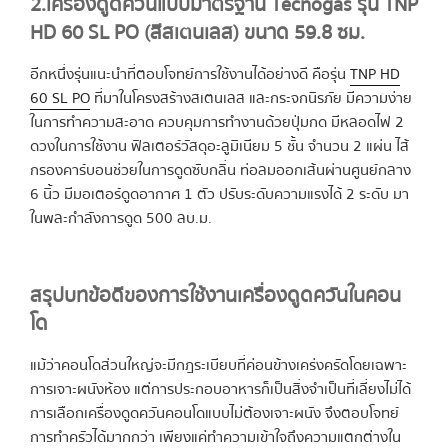
2.เครื่องดูดควันแบบมาตรฐาน Tecnogas รุ่น TNP
HD 60 SL PO (สีสเตนเลส) ขนาด 59.8 ซม.
อีกหนึ่งรุ่นแนะนำที่ตอบโจทย์การใช้งานได้อย่างดี คือรุ่น
TNP HD
60 SL PO
ที่มาในโครงสร้างสเตนเลส และกระจกนิรภัย มีความง่าย
ในการทำความสะอาด ควบคุมการทำงานด้วยปุ่มกด มีหลอดไฟ 2
ดวงในการใช้งาน ฟิลเตอร์วัสดุอะลูมิเนียม 5 ชั้น จำนวน 2 แผ่น ไส้
กรองคาร์บอนช่วยในการดูดซับกลิ่น ท่อลมออกเส้นผ่านศูนย์กลาง
6 นิ้ว มีมอเตอร์ดูดอากาศ 1 ตัว ปรับระดับความแรงได้ 2 ระดับ มา
ในพละกำลังการดูด 500 ลบ.ม.
สรุปบทข้อดีของการใช้งานเครื่องดูดควันในคอน
โด
แม้ว่าคอนโดส่วนใหญ่จะมีกฎระเบียบที่ค่อนข้างเคร่งครัดโดยเฉพาะ
การเจาะผนังห้อง แต่การประกอบอาหารก็เป็นสิ่งจำเป็นที่เลี่ยงไม่ได้
การเลือกเครื่องดูดควันคอนโดแบบไม่ต้องเจาะผนัง จึงตอบโจทย์
การทำครัวได้มากกว่า เพียงแค่ทำความเข้าใจถึงความแตกต่างใน