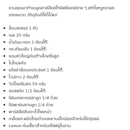
ชวนคุณมาทำเมนูคลาสสิคสไตล์ฝรั่งเศสง่าย ๆ แต่ทั้งหรูหราและ
อร่อยมาก วัตถุดิบที่ใช้ก็ได้แก่
ล็อบสเตอร์ 1 ตัว
เนย 25 กรัม
น้ำมันมะกอก 1 ช้อนโต๊ะ
กระเทียมสับ 1 ช้อนโต๊ะ
หอมหัวใหญ่หั่นเต๋าเล็กครึ่งลูก
ใบไทม์แห้ง
แป้งสาลีอเนกประสงค์ 1 ช้อนโต๊ะ
ไวน์ขาว 2 ช้อนโต๊ะ
วิปปิ้งครีมสด 50 กรัม
ซอสพริก 1/2 ช้อนโต๊ะ
ชีสมอซซาเรลลาขูด 1/4 ถ้วย
ชีสพาร์เมซานขูด 1/4 ถ้วย
พาร์สลีย์สับเอาไว้โรยหน้า
เกลือและพริกไทยดำบดหยาบเล็กน้อยสำหรับใช้ปรุงรส
Lemon หั่นเสี้ยวสำหรับเสิร์ฟคู่ในจาน